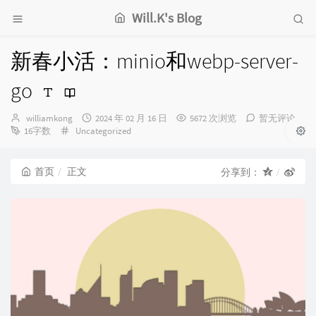
Will.K's Blog
新春小活：minio和webp-server-
go
博
发
williamkong
2024 年 02 月 16 日
5672 次浏览
暂无评论
主：
分
布
16字数
Uncategorized
类：
时
间：
首页
正文
分享到：