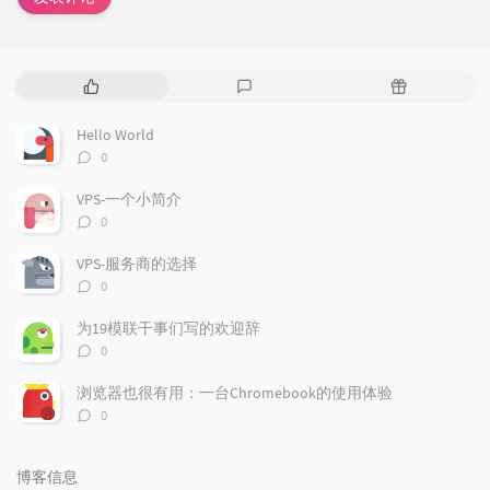
热
最
随
门
新
机
文
评
文
Hello World
章
论
章
评
0
论
数：
VPS-一个小简介
评
0
论
数：
VPS-服务商的选择
评
0
论
数：
为19模联干事们写的欢迎辞
评
0
论
数：
浏览器也很有用：一台Chromebook的使用体验
评
0
论
数：
博客信息