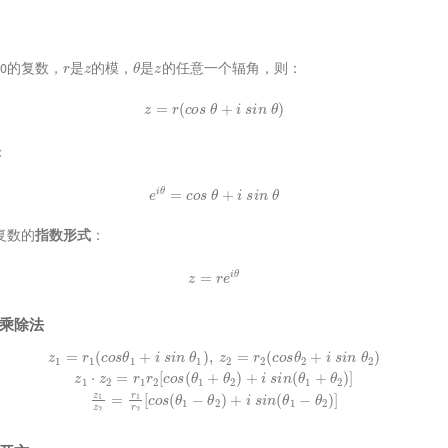
r
z
θ
z
0的复数，
是
的模，
是
的任意一个辐角，则：
z
=
r
(
c
o
s
θ
+
i
s
i
n
θ
)
：
e
i
θ
=
c
o
s
θ
+
i
s
i
n
θ
复数的
指数形式
：
z
=
r
e
i
θ
乘除法
s
i
n
θ
1
)
,
z
2
=
r
2
(
c
o
s
θ
2
+
i
s
i
n
θ
2
2
)
)
z
+
1
i
⋅
s
z
i
n
2
=
(
θ
r
1
1
r
−
2
θ
[
2
c
)
o
]
s
(
θ
1
+
θ
2
)
+
i
s
i
n
(
θ
1
+
θ
2
)
]
z
1
z
2
=
r
1
r