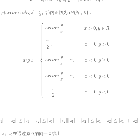
a
r
c
t
a
n
α
(
−
π
2
,
π
2
)
α
，用
表示
内正切为
的角，则：
r
c
t
a
n
y
x
,
x
>
0
,
y
∈
R
π
2
,
x
=
0
,
y
>
0
a
r
c
t
a
n
y
x
+
π
,
x
<
0
,
y
≥
0
a
r
c
t
a
n
y
x
−
π
,
x
<
0
,
y
<
0
−
π
2
,
x
|
|
z
1
|
−
|
z
2
|
|
≤
|
z
1
−
z
2
|
≤
|
z
1
|
+
|
z
2
|
|
|
z
1
|
−
|
z
2
|
|
≤
|
z
1
+
z
2
|
≤
|
z
1
|
+
|
z
2
|
z
1
,
z
2
：
在通过原点的同一直线上