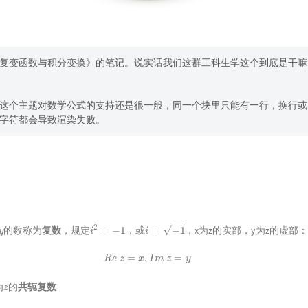
复变函数与积分变换》的笔记。说实话我们这群工科生学这个到底是干嘛
这个主题对数学公式的支持还是很一般，同一个块里只能有一行，换行或
字符都会导致渲染失败。
i
2
=
−
1
i
=
−
1
的数称为
复数
，规定
，或
，x为z的实部，y为z的虚部
R
e
z
=
x
,
I
m
z
=
y
z
为
的
共轭复数