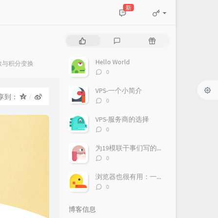
新
热
最
随
门
新
机
文
评
文
Hello World
数与积分变换
章
论
章
评
0
论
数：
VPS-一个小简介
享到：
评
0
论
数：
VPS-服务商的选择
评
0
论
数：
为19模联干事们写的欢迎辞
评
0
论
数：
浏览器也很有用：一台Chromebook的使用体验
评
0
论
数：
博客信息