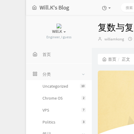
Will.K's Blog
复数与复
Will.K
Engineer, I guess
博
williamkong
主：
首页
首页
正文
分类
Uncategorized
10
Chrome OS
2
VPS
7
Politics
3