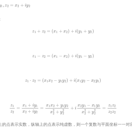
=
x
2
+
i
y
2
：
z
1
+
z
2
=
(
x
1
+
x
2
)
+
i
(
y
1
+
y
2
)
z
1
−
z
2
=
(
x
1
−
x
2
)
+
i
(
y
1
−
y
2
)
z
1
⋅
z
2
=
(
x
1
x
2
−
y
1
y
2
)
+
i
(
x
1
y
2
−
x
2
y
1
)
z
1
z
2
=
x
1
+
i
y
1
x
2
+
i
y
2
=
x
1
x
2
+
y
1
y
2
x
2
2
+
y
2
2
+
i
x
2
y
1
−
x
1
y
2
x
2
2
+
y
2
2
=
z
1
z
¯
2
z
2
z
¯
2
上的点表示实数，纵轴上的点表示纯虚数，则一个复数与平面坐标一一对