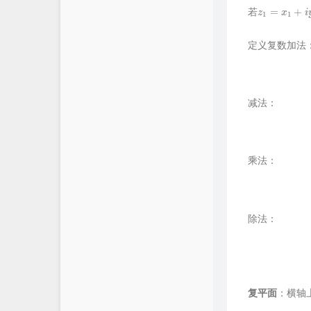
z
1
=
x
1
+
i
y
1
,
z
2
若
定义复数加法
减法：
乘法：
除法：
复平面
：横轴