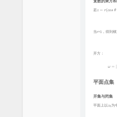
复数的乘方和
z
=
r
(
c
o
s
θ
+
i
s
若
当r=1，得到
开方：
平面点集
开集与闭集
z
0
平面上以
为