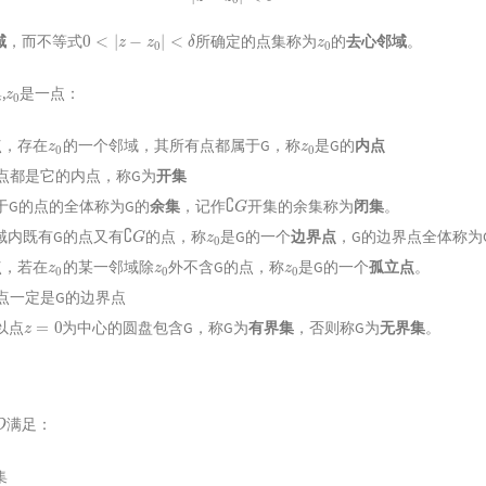
0
<
|
z
−
z
0
|
<
δ
z
0
域
，而不等式
所确定的点集称为
的
去心邻域
。
z
0
,
是一点：
z
0
z
0
点，存在
的一个邻域，其所有点都属于G，称
是G的
内点
点都是它的内点，称G为
开集
∁
G
于G的点的全体称为G的
余集
，记作
开集的余集称为
闭集
。
∁
G
z
0
域内既有G的点又有
的点，称
是G的一个
边界点
，G的边界点全体称为
z
0
z
0
z
0
点，若在
的某一邻域除
外不含G的点，称
是G的一个
孤立点
。
点一定是G的边界点
z
=
0
以点
为中心的圆盘包含G，称G为
有界集
，否则称G为
无界集
。
D
满足：
集