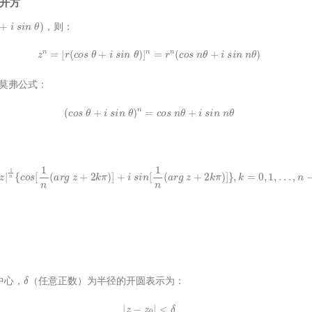
开方
i
n
θ
)
，则：
z
n
=
[
r
(
c
o
s
θ
+
i
s
i
n
θ
)
]
n
=
r
n
(
c
o
s
n
θ
+
i
s
i
n
n
θ
)
棣莫弗公式：
(
c
o
s
θ
+
i
s
i
n
θ
)
n
=
c
o
s
n
θ
+
i
s
i
n
n
θ
ω
=
|
z
|
1
n
{
c
o
s
[
1
n
(
a
r
g
z
+
2
k
π
)
]
+
i
s
i
n
[
1
n
(
a
r
g
z
+
2
k
π
)
]
}
,
k
=
0
,
1
,
.
.
.
,
n
−
1
δ
中心，
（任意正数）为半径的开圆表示为：
|
z
−
z
0
|
<
δ