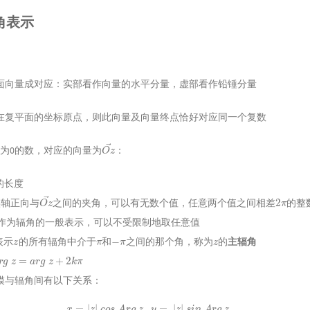
角表示
面向量成对应：实部看作向量的水平分量，虚部看作铅锤分量
在复平面的坐标原点，则此向量及向量终点恰好对应同一个复数
O
→
z
为0的数，对应的向量为
：
→
的长度
O
→
z
2
π
实轴正向与
之间的夹角，可以有无数个值，任意两个值之间相差
的整
作为辐角的一般表示，可以不受限制地取任意值
z
π
−
π
z
表示
的所有辐角中介于
和
之间的那个角，称为
的
主辐角
g
z
=
a
r
g
z
+
2
k
π
模与辐角间有以下关系：
x
=
|
z
|
c
o
s
A
r
g
z
,
y
=
|
z
|
s
i
n
A
r
g
z