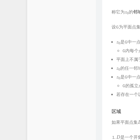
z
0
称它为
的
邻
设G为平面点集
z
0
是G中一
G内每个
平面上不属
z
0
的任一邻
z
0
是G中一
G的孤立
若存在一个
区域
如果平面点集
D
是一个开