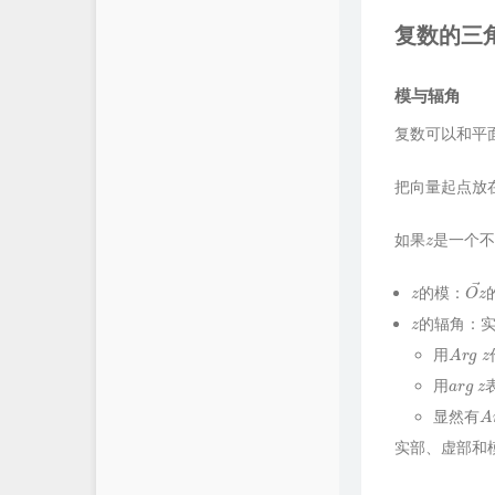
复数的三
模与辐角
复数可以和平
把向量起点放
z
如果
是一个不
z
O
z
的模：
z
的辐角：
A
r
g
z
用
a
r
g
z
用
A
r
显然有
实部、虚部和