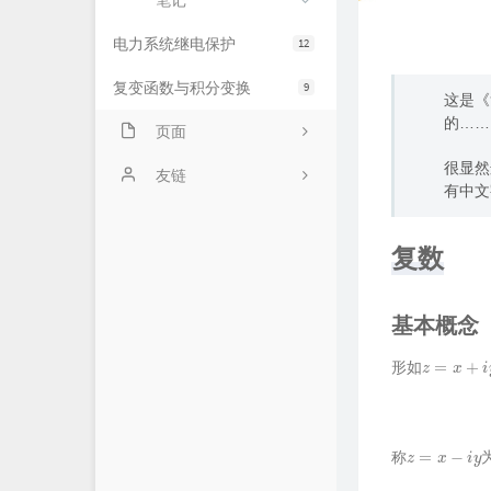
笔记
电力系统继电保护
12
复变函数与积分变换
9
这是《
的……
页面
很显然
隐私政策
友链
有中文
时光机
复数
留言板
基本概念
z
=
x
+
i
y
形如
z
¯
=
x
−
i
y
称