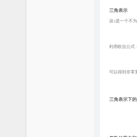
三角表示
z
设
是一个不为
利用欧拉公式
可以得到非零
三角表示下的
z
1
=
r
1
(
c
o
s
θ
1
+
i