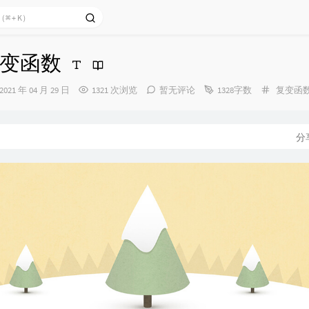
变函数
发
分
2021 年 04 月 29 日
1321 次浏览
暂无评论
1328字数
复变函
布
类：
时
间：
分