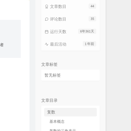
文章数目
44
评论数目
35
运行天数
6年361天
最后活动
1 年前
者
文章标签
暂无标签
：
文章目录
复数
基本概念
复数的三角表示