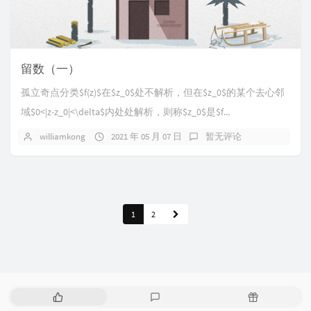
留数（一）
孤立奇点分类$f(z)$在$z_0$处不解析，但在$z_0$的某个去心邻
域$0<|z-z_0|<\delta$内处处解析，则称$z_0$是$f...
williamkong
2021 年 05 月 07 日
暂无评论
1
2
热
最
随
门
新
机