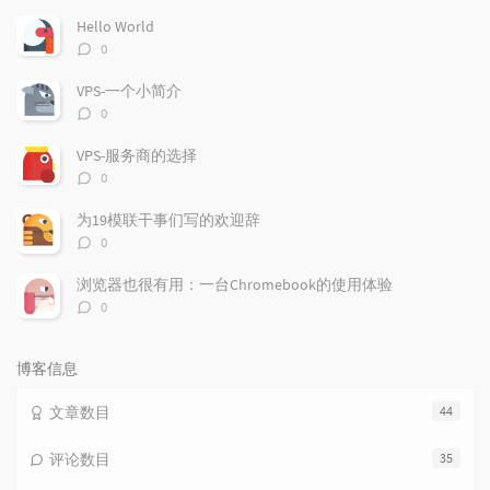
文
评
文
Hello World
章
论
章
评
0
论
数：
VPS-一个小简介
评
0
论
数：
VPS-服务商的选择
评
0
论
数：
为19模联干事们写的欢迎辞
评
0
论
数：
浏览器也很有用：一台Chromebook的使用体验
评
0
论
数：
博客信息
文章数目
44
评论数目
35