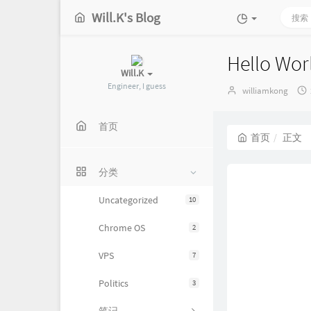
Will.K's Blog
Hello Wor
Will.K
Engineer, I guess
博
williamkong
主：
首页
首页
正文
分类
Uncategorized
10
Chrome OS
2
VPS
7
Politics
3