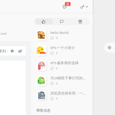
新
热
最
随
门
新
机
文
评
文
Hello World
rized
章
论
章
评
0
论
数：
VPS-一个小简介
享到：
评
0
论
数：
VPS-服务商的选择
评
0
论
数：
为19模联干事们写的欢迎辞
评
0
论
数：
浏览器也很有用：一台Chromebook的使用体验
评
0
论
数：
博客信息