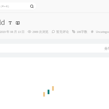
ld
发
分
2019 年 08 月 13 日
2989 次浏览
暂无评论
186字数
Uncatego
布
类：
时
间：
分