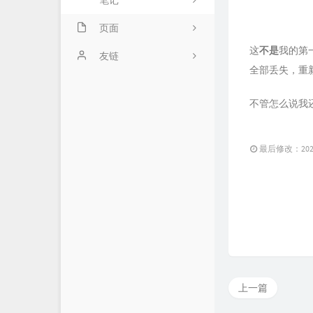
笔记
页面
这
不是
我的第
隐私政策
友链
全部丢失，重
时光机
不管怎么说我
留言板
最后修改：2024 
上一篇