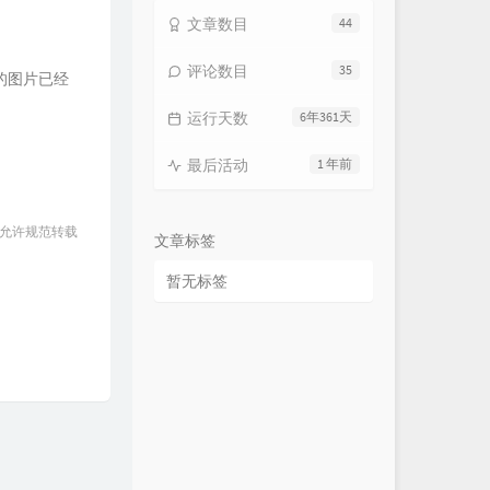
文章数目
44
评论数目
35
的图片已经
运行天数
6年361天
最后活动
1 年前
 允许规范转载
文章标签
暂无标签