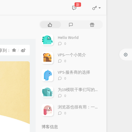
新
热
最
随
门
新
机
文
评
文
Hello World
章
论
章
评
0
论
享到：
数：
VPS-一个小简介
评
0
论
数：
VPS-服务商的选择
评
0
论
数：
为19模联干事们写的欢迎辞
评
0
论
数：
浏览器也很有用：一台Chromebook的使用体验
评
0
论
数：
博客信息