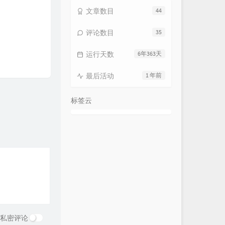
文章数目
44
评论数目
35
运行天数
6年363天
最后活动
1 年前
标签云
私密评论