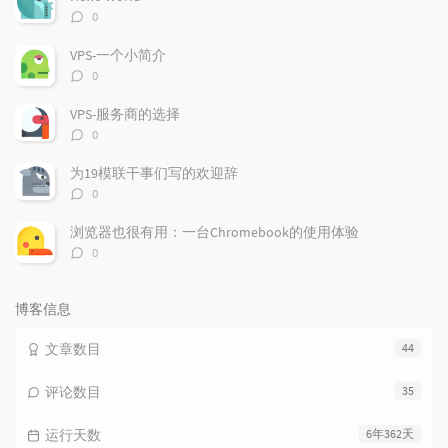
章
论
章
评
0
论
数：
VPS-一个小简介
评
0
论
数：
VPS-服务商的选择
评
0
论
数：
为19模联干事们写的欢迎辞
评
0
论
数：
浏览器也很有用：一台Chromebook的使用体验
评
0
论
数：
博客信息
文章数目
44
评论数目
35
运行天数
6年362天