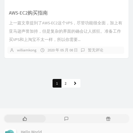
AWS-EC2购买指南
上一篇文章提到了AWS-EC2这个VPS，尽管功能很全面，加上有
亚马逊声誉加持，但是复杂的界面的确会让人抓狂。准备工作
买VPS和上淘宝不太一样，所以你需要...
williamkong
2020 年 05 月 08 日
暂无评论
1
2
热
最
随
门
新
机
文
评
文
Hello World