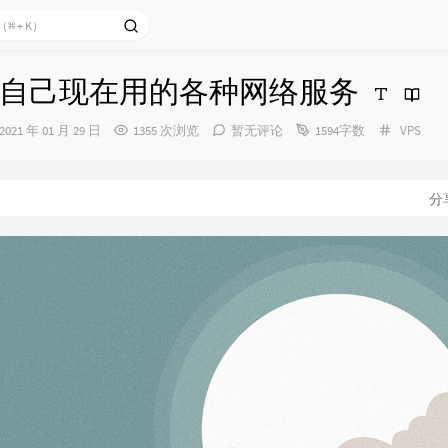
自己现在用的各种网络服务
发
分
2021 年 01 月 29 日
1355 次浏览
暂无评论
1594字数
VPS
布
类：
时
间：
分