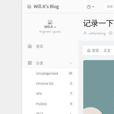
Will.K's Blog
记录一下
Will.K
Engineer, I guess
博
williamkong
主：
首页
首页
正文
分类
Uncategorized
10
Chrome OS
2
VPS
7
Politics
3