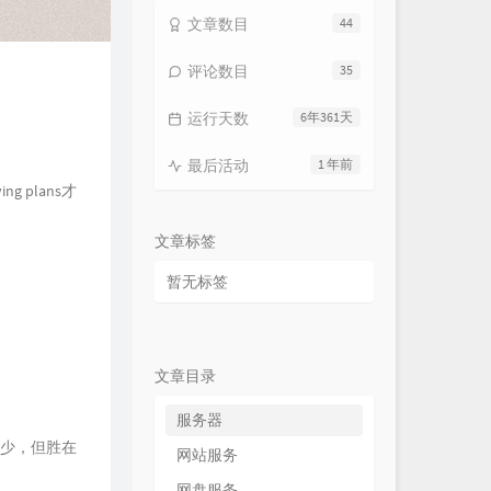
文章数目
44
评论数目
35
运行天数
6年361天
最后活动
1 年前
 plans才
文章标签
暂无标签
文章目录
服务器
项也少，但胜在
网站服务
网盘服务