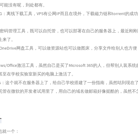
怎么可能没有呢，到处都有。
ria2NG：离线下载工具，VPS有公网IP而且在境外，下载磁力链和torrent的
den：密码管理工具，既可以自托管，也可以部署在自己的服务器上，最近刚
上来了。
EX：OneDrive网盘工具，可以做资源站也可以做图床，分享文件给别人也方
dows/Office激活工具，虽然自己是买了Microsoft 365的人，但帮别人装
甚至在学校实验室新买的电脑上激活了。
 Pages：这个就不在服务器上了，给自己学校搭建了一份指南，虽然咕到现在
托管在微软的开发者试用里了，用自己的域名做邮箱好像挺酷的，虽然不
务
也就一个：