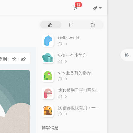
新
热
最
随
门
新
机
文
评
文
Hello World
章
论
章
评
0
论
数：
VPS-一个小简介
享到：
评
0
论
数：
VPS-服务商的选择
评
0
论
数：
为19模联干事们写的欢迎辞
评
0
论
数：
浏览器也很有用：一台Chromebook的使用体验
评
0
论
数：
博客信息