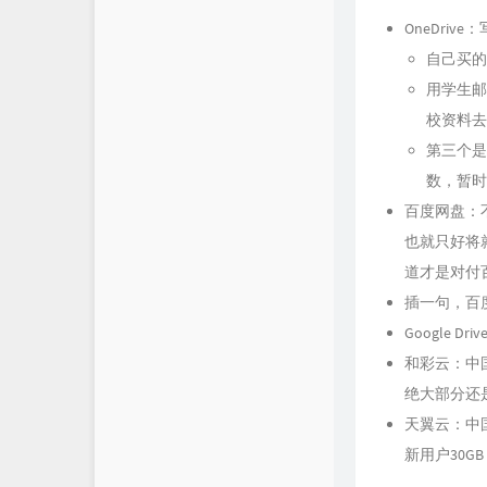
OneDri
自己买的M
用学生邮箱
校资料去
第三个是
数，暂时
百度网盘：
也就只好将
道才是对付
插一句，百
Google 
和彩云：中
绝大部分还是在
天翼云：中
新用户30G