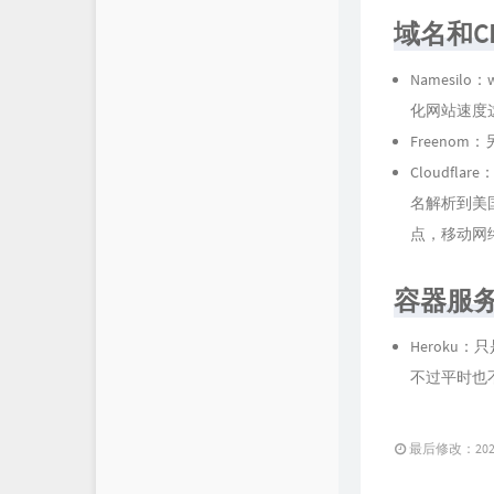
域名和C
Namesil
化网站速度
Freen
Cloudf
名解析到美国再
点，移动网
容器服
Heroku
不过平时也
最后修改：2021 