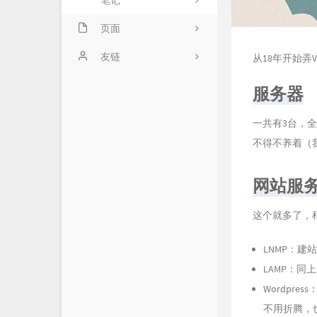
笔记
页面
隐私政策
友链
从18年开始
时光机
服务器
留言板
一共有3台，全都
不得不养着（
网站服
这个就多了，
LNMP：建站
LAMP：同上
Wordpr
不用折腾，