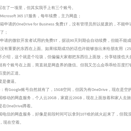
ve：写在了一项里，但其实我手上有三个账号。
icrosoft 365 1T服务，每年续费，主力网盘；
申请的OneDrive for Business 免费1T，没有管理员所以挺废的，不能申
了；
申请的微软开发者试用的免费5T，据说90天到期会自动续费，但能不能
没有重要的东西在上面。如果续期成功的话也许能够放出来给朋友用（2
不介绍，这个就是个垃圾，但偏偏大家都把东西往上面放，分享链接也大
就有个账号在上面，简直就是网盘界的微信。但我又怎么会乖乖给百度打
百度的正道。
度是傻逼。
Drive：有Google账号自然就有了，15GB空间，但因为有OneDrive，现在是空
国移动的网盘服务，个人云20GB，家庭云20GB，现在上面放着和家人去
OneDrive蹲着。
国电信的网盘服务，好像是前段时间可以拿到10T啥的就火起来了，但我
B，现在空着。