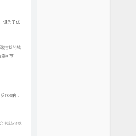
几块，但为了优
永远把我的域
自选IP节
反TOS的，
 允许规范转载