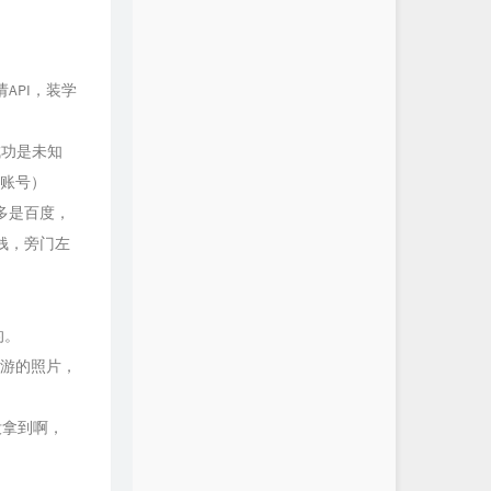
请API，装学
成功是未知
5账号）
多是百度，
钱，旁门左
的。
旅游的照片，
没拿到啊，